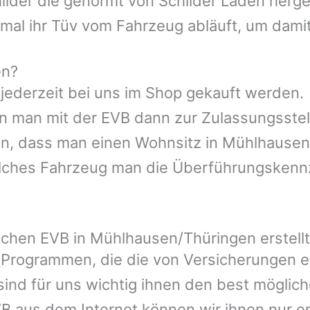
ilder die genormt von Schilder Läden herges
al ihr Tüv vom Fahrzeug abläuft, um damit 
en?
 jederzeit bei uns im Shop gekauft werden.
 man mit der EVB dann zur Zulassungsstell
ssen, dass man einen Wohnsitz in Mühlhause
elches Fahrzeug man die Überführungskenn
ichen EVB in Mühlhausen/Thüringen erstell
 Programmen, die die von Versicherungen 
ind für uns wichtig ihnen den best möglic
VB aus dem Internet können wir ihnen nur e