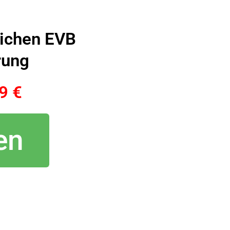
eichen EVB
rung
9 €
en